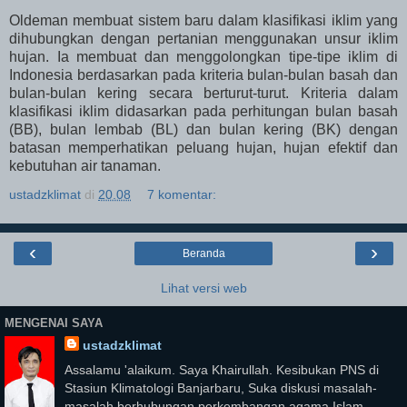
Oldeman membuat sistem baru dalam klasifikasi iklim yang
dihubungkan dengan pertanian menggunakan unsur iklim
hujan. Ia membuat dan menggolongkan tipe-tipe iklim di
Indonesia berdasarkan pada kriteria bulan-bulan basah dan
bulan-bulan kering secara berturut-turut. Kriteria dalam
klasifikasi iklim didasarkan pada perhitungan bulan basah
(BB), bulan lembab (BL) dan bulan kering (BK) dengan
batasan memperhatikan peluang hujan, hujan efektif dan
kebutuhan air tanaman.
ustadzklimat
di
20.08
7 komentar:
‹
›
Beranda
Lihat versi web
MENGENAI SAYA
ustadzklimat
Assalamu 'alaikum. Saya Khairullah. Kesibukan PNS di
Stasiun Klimatologi Banjarbaru, Suka diskusi masalah-
masalah berhubungan perkembangan agama Islam