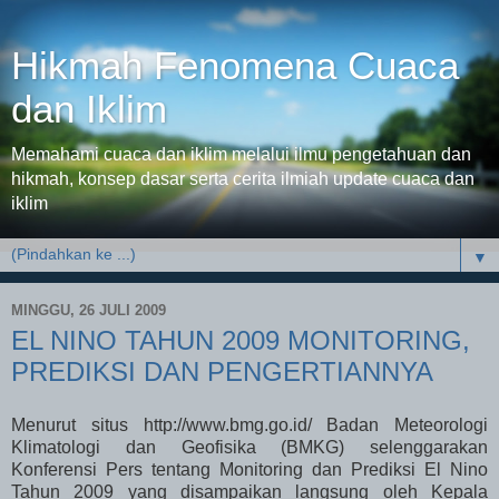
Hikmah Fenomena Cuaca
dan Iklim
Memahami cuaca dan iklim melalui ilmu pengetahuan dan
hikmah, konsep dasar serta cerita ilmiah update cuaca dan
iklim
▼
MINGGU, 26 JULI 2009
EL NINO TAHUN 2009 MONITORING,
PREDIKSI DAN PENGERTIANNYA
Menurut situs http://www.bmg.go.id/ Badan Meteorologi
Klimatologi dan Geofisika (BMKG) selenggarakan
Konferensi Pers tentang Monitoring dan Prediksi El Nino
Tahun 2009 yang disampaikan langsung oleh Kepala