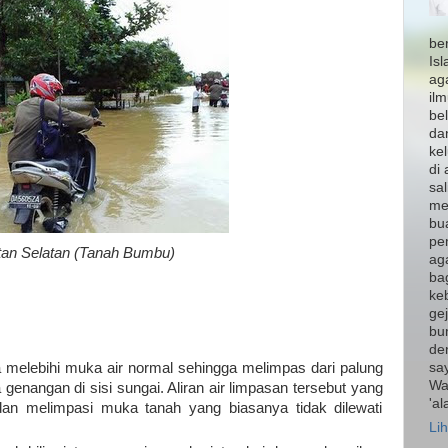
be
Is
ag
il
bel
da
ke
di 
sal
mem
bu
pe
ntan Selatan (Tanah Bumbu)
ag
ba
keb
gej
bum
de
sa
ya melebihi muka air normal sehingga melimpas dari palung
Wa
enangan di sisi sungai. Aliran air limpasan tersebut yang
'a
dan melimpasi muka tanah yang biasanya tidak dilewati
Lih