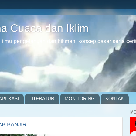
 Cuaca dan Iklim
ilmu pengetahuan dan hikmah, konsep dasar serta cerit
APLIKASI
LITERATUR
MONITORING
KONTAK
ME
B BANJIR