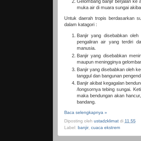
Gelombang banjir berjalan ke a
muka air di muara sungai akiba
Untuk daerah tropis berdasarkan sum
dalam katagori :
Banjir yang disebabkan oleh 
pengaliran air yang terdiri 
manusia.
Banjir yang disebabkan menin
maupun meningginya gelombang 
Banjir yang disebabkan oleh k
tanggul dan bangunan pengendal
Banjir akibat kegagalan bendu
/longsornya tebing sungai. K
maka bendungan akan hancur, a
bandang.
Baca selengkapnya »
Diposting oleh
ustadzklimat
di
11.55
Label:
banjir
,
cuaca ekstrem