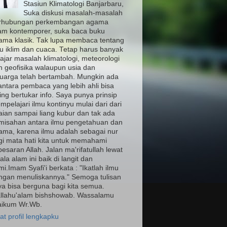
Stasiun Klimatologi Banjarbaru,
Suka diskusi masalah-masalah
rhubungan perkembangan agama
lam kontemporer, suka baca buku
ama klasik. Tak lupa membaca tentang
mu iklim dan cuaca. Tetap harus banyak
ajar masalah klimatologi, meteorologi
n geofisika walaupun usia dan
luarga telah bertambah. Mungkin ada
antara pembaca yang lebih ahli bisa
ing bertukar info. Saya punya prinsip
pelajari ilmu kontinyu mulai dari dari
aian sampai liang kubur dan tak ada
misahan antara ilmu pengetahuan dan
ama, karena ilmu adalah sebagai nur
gi mata hati kita untuk memahami
esaran Allah. Jalan ma'rifatullah lewat
ala alam ini baik di langit dan
i.Imam Syafi'i berkata : "Ikatlah ilmu
ngan menuliskannya." Semoga tulisan
ya bisa berguna bagi kita semua.
llahu'alam bishshowab. Wassalamu
laikum Wr.Wb.
at profil lengkapku