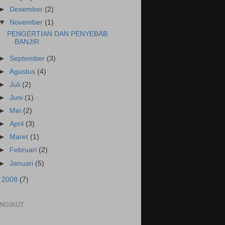
►
Desember
(2)
▼
November
(1)
PENGERTIAN DAN PENYEBAB
BANJIR
►
September
(3)
►
Agustus
(4)
►
Juli
(2)
►
Juni
(1)
►
Mei
(2)
►
April
(3)
►
Maret
(1)
►
Februari
(2)
►
Januari
(5)
►
2008
(7)
NGIKUT