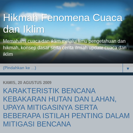
Hikmah Fenomena Cuaca
dan Iklim
Memahami cuaca dan iklim melalui ilmu pengetahuan dan
hikmah, konsep dasar serta cerita ilmiah update cuaca dan
iklim
▼
KAMIS, 20 AGUSTUS 2009
KARAKTERISTIK BENCANA
KEBAKARAN HUTAN DAN LAHAN,
UPAYA MITIGASINYA SERTA
BEBERAPA ISTILAH PENTING DALAM
MITIGASI BENCANA