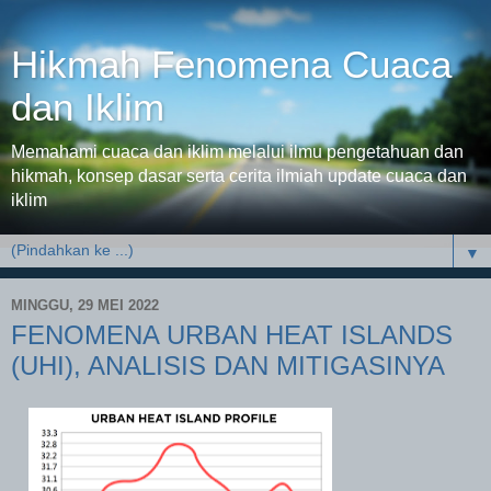
Hikmah Fenomena Cuaca
dan Iklim
Memahami cuaca dan iklim melalui ilmu pengetahuan dan
hikmah, konsep dasar serta cerita ilmiah update cuaca dan
iklim
▼
MINGGU, 29 MEI 2022
FENOMENA URBAN HEAT ISLANDS
(UHI), ANALISIS DAN MITIGASINYA