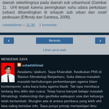
daerah sekelilingnya pada daerah sub urban/rural (Gambar
1). UHI terjadi karena peningkatan suhu udara perkotaan
(urban) dibandingkan di wilayah sub urban dan
rural
/
pedesaan (Effendy dan Santosa, 2008).
ustadzklimat
di
11.30
1 komentar:
‹
›
Beranda
Lihat versi web
MENGENAI SAYA
ustadzklimat
Assalamu 'alaikum. Saya Khairullah. Kesibukan PNS di
Stasiun Klimatologi Banjarbaru, Suka diskusi masalah-
masalah berhubungan perkembangan agama Islam
kontemporer, suka baca buku agama klasik. Tak lupa membaca
tentang ilmu iklim dan cuaca. Tetap harus banyak belajar masalah
klimatologi, meteorologi dan geofisika walaupun usia dan keluarga
telah bertambah. Mungkin ada di antara pembaca yang lebih ahli
bisa saling bertukar info. Saya punya prinsip mempelajari ilmu