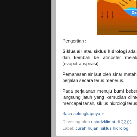
Pengertian :
Siklus air
atau
siklus hidrologi
adal
dan kembali ke atmosfer melalui
(evapotranspirasi).
Pemanasan air laut oleh sinar mataha
berjalan secara terus menerus.
Pada perjalanan menuju bumi bebera
langsung jatuh yang kemudian diin
mencapai tanah, siklus hidrologi ter
Baca selengkapnya »
Diposting oleh
ustadzklimat
di
22.01
Label:
curah hujan
,
siklus hidrologi