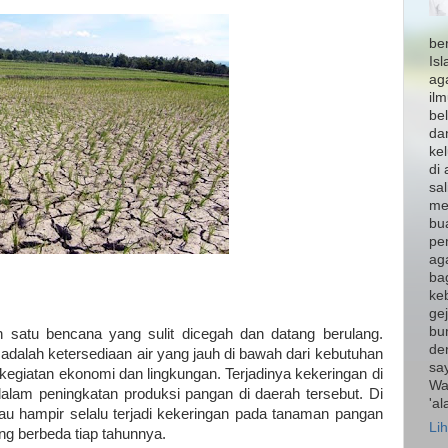
be
Is
ag
il
bel
da
ke
di 
sal
mem
bu
pe
ag
ba
keb
gej
bum
 satu bencana yang sulit dicegah dan datang berulang.
de
dalah ketersediaan air yang jauh di bawah dari kebutuhan
sa
 kegiatan ekonomi dan lingkungan. Terjadinya kekeringan di
Wa
alam peningkatan produksi pangan di daerah tersebut. Di
'a
u hampir selalu terjadi kekeringan pada tanaman pangan
Lih
ng berbeda tiap tahunnya.