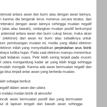
potensial antara awan dan bumi atau dengan awan lainnya.
 karena dia bergerak terus menerus secara teratur, dan
interaksi dengan awan lainnya sehingga muatan negatif
i (atas atau bawah), sedangkan muatan positif berkumpul
n potensial antara awan dan bumi cukup besar, maka akan
f (elektron) dari awan ke bumi atau sebaliknya untuk
es pembuangan muatan ini, media yang dilalui elektron
lektron inilah yang menyebabkan
perpindahan arus listrik
an cahaya ketika hujan. Pada saat elektron mampu menembus
rjadi ledakan suara. Petir lebih sering terjadi pada musim
t udara mengandung kadar air yang lebih tinggi sehingga
h mudah mengalir. Karena ada awan bermuatan negatif dan
uga bisa terjadi antar awan yang berbeda muatan.
lah sebagai berikut:
negatif dalam awan dan udara
i melalui medan listrik di atmosfer
 puncak awan bermuatan positif dan yang bermuatan
pul di lapisan tengah dan bawah awan sehingga