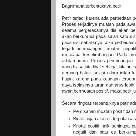
Bagaimana terbentuknya petir
Petir terjadi karena ada perbedaan 
Proses terjadinya muatan pada awan
selama pergerakannya dia akan ber
akan berkumpul pada salah satu sis
pada sisi sebaliknya. Jika perbedaa
terjadi pembuangan muatan negati
mencapai kesetimbangan. Pada pros
adalah udara. Proses pembuangan e
yang biasa kita lihat sebagai kilat
ambang batas isolasi udara inilah te
hujan, karena pada keadaan tersebu
daya isolasinya turun dan arus lebi
awan bermuatan positif, maka petir j
Secara ringkas terbentuknya petir ada
Pemisahan muatan positif dan 
Bintik hujan atau es terpolarisas
Kristal positif naik sehingga
negatif dan batu es berkum