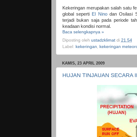
Kekeringan merupakan salah satu f
global seperti
El Nino
dan Osilasi S
terjadi bukan saja pada periode ta
keadaan kondisi normal.
Baca selengkapnya »
Diposting oleh
ustadzklimat
di
21.54
Label:
kekeringan
,
kekeringan meteoro
KAMIS, 23 APRIL 2009
HUJAN TINJAUAN SECARA I