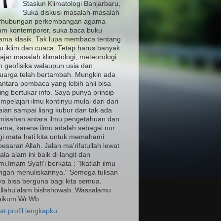
Stasiun Klimatologi Banjarbaru,
Suka diskusi masalah-masalah
rhubungan perkembangan agama
lam kontemporer, suka baca buku
ama klasik. Tak lupa membaca tentang
mu iklim dan cuaca. Tetap harus banyak
ajar masalah klimatologi, meteorologi
n geofisika walaupun usia dan
luarga telah bertambah. Mungkin ada
antara pembaca yang lebih ahli bisa
ing bertukar info. Saya punya prinsip
pelajari ilmu kontinyu mulai dari dari
aian sampai liang kubur dan tak ada
misahan antara ilmu pengetahuan dan
ama, karena ilmu adalah sebagai nur
gi mata hati kita untuk memahami
esaran Allah. Jalan ma'rifatullah lewat
ala alam ini baik di langit dan
i.Imam Syafi'i berkata : "Ikatlah ilmu
ngan menuliskannya." Semoga tulisan
ya bisa berguna bagi kita semua.
llahu'alam bishshowab. Wassalamu
laikum Wr.Wb.
at profil lengkapku