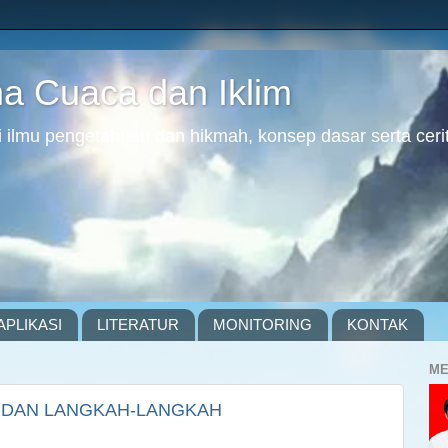
 Cuaca dan Iklim
ilmu pengetahuan dan hikmah, konsep dasar serta cerit
APLIKASI
LITERATUR
MONITORING
KONTAK
ME
 DAN LANGKAH-LANGKAH