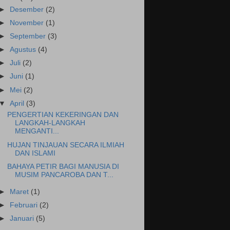
►
Desember
(2)
►
November
(1)
►
September
(3)
►
Agustus
(4)
►
Juli
(2)
►
Juni
(1)
►
Mei
(2)
▼
April
(3)
PENGERTIAN KEKERINGAN DAN
LANGKAH-LANGKAH
MENGANTI...
HUJAN TINJAUAN SECARA ILMIAH
DAN ISLAMI
BAHAYA PETIR BAGI MANUSIA DI
MUSIM PANCAROBA DAN T...
►
Maret
(1)
►
Februari
(2)
►
Januari
(5)