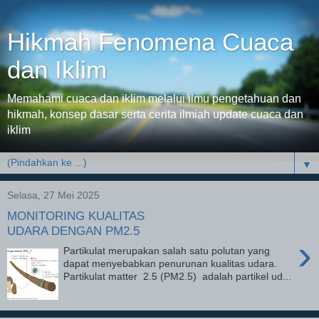
Hikmah Fenomena Cuaca
dan Iklim
Memahami cuaca dan iklim melalui ilmu pengetahuan dan
hikmah, konsep dasar serta cerita ilmiah update cuaca dan
iklim
▼
Selasa, 27 Mei 2025
MONITORING KUALITAS
UDARA DENGAN PM2.5
›
Partikulat merupakan salah satu polutan yang
dapat menyebabkan penurunan kualitas udara.
Partikulat matter 2.5 (PM2.5) adalah partikel ud...