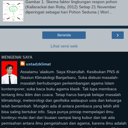
Gambar 1. Skema faktor lingkungan respon pohon
(Kallarackal dan Roby, 2012) Setiap 21 November
diperingati sebagai hari Pohon Sedunia ( Worl...
›
Beranda
Lihat versi web
MENGENAI SAYA
ustadzklimat
Assalamu 'alaikum. Saya Khairullah. Kesibukan PNS di
Stasiun Klimatologi Banjarbaru, Suka diskusi masalah-
masalah berhubungan perkembangan agama Islam
kontemporer, suka baca buku agama klasik. Tak lupa membaca
tentang ilmu iklim dan cuaca. Tetap harus banyak belajar masalah
klimatologi, meteorologi dan geofisika walaupun usia dan keluarga
telah bertambah. Mungkin ada di antara pembaca yang lebih ahli
bisa saling bertukar info. Saya punya prinsip mempelajari ilmu
kontinyu mulai dari dari buaian sampai liang kubur dan tak ada
pemisahan antara ilmu pengetahuan dan agama, karena ilmu adalah