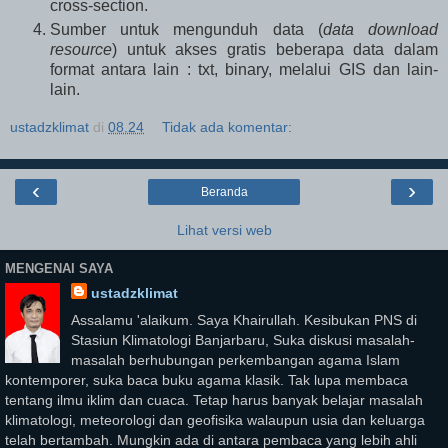
cross-section.
Sumber untuk mengunduh data (
data download
resource
) untuk akses gratis beberapa data dalam
format antara lain : txt, binary, melalui GIS dan lain-
lain.
ustadzklimat
di
08.24
Tidak ada komentar:
‹
›
Beranda
Lihat versi web
MENGENAI SAYA
ustadzklimat
Assalamu 'alaikum. Saya Khairullah. Kesibukan PNS di
Stasiun Klimatologi Banjarbaru, Suka diskusi masalah-
masalah berhubungan perkembangan agama Islam
kontemporer, suka baca buku agama klasik. Tak lupa membaca
tentang ilmu iklim dan cuaca. Tetap harus banyak belajar masalah
klimatologi, meteorologi dan geofisika walaupun usia dan keluarga
telah bertambah. Mungkin ada di antara pembaca yang lebih ahli