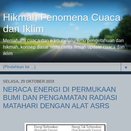
Hikmah Fenomena Cuaca
dan Iklim
Memahami cuaca dan iklim melalui ilmu pengetahuan dan
hikmah, konsep dasar serta cerita ilmiah update cuaca dan
iklim
▼
SELASA, 29 OKTOBER 2019
NERACA ENERGI DI PERMUKAAN
BUMI DAN PENGAMATAN RADIASI
MATAHARI DENGAN ALAT ASRS