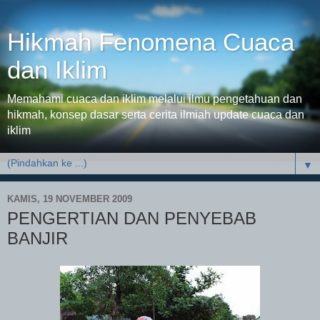
Hikmah Fenomena Cuaca
dan Iklim
Memahami cuaca dan iklim melalui ilmu pengetahuan dan
hikmah, konsep dasar serta cerita ilmiah update cuaca dan
iklim
▼
KAMIS, 19 NOVEMBER 2009
PENGERTIAN DAN PENYEBAB
BANJIR