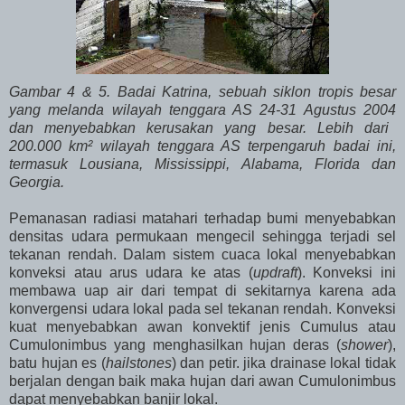
Gambar 4 & 5.
Badai Katrina, sebuah siklon tropis besar
yang melanda wilayah tenggara
AS 24-31 Agustus 2004
dan menyebabkan kerusakan yang besar. Lebih dari
200.000 km² wilayah tenggara AS terpengaruh badai ini,
termasuk Lousiana, Mississippi, Alabama, Florida dan
Georgia.
Pemanasan radiasi matahari terhadap bumi menyebabkan
densitas udara permukaan mengecil sehingga terjadi sel
tekanan rendah. Dalam sistem cuaca lokal menyebabkan
konveksi atau arus udara ke atas (
updraft
). Konveksi ini
membawa uap air dari tempat di sekitarnya karena ada
konvergensi udara lokal pada sel tekanan rendah. Konveksi
kuat menyebabkan awan konvektif jenis Cumulus atau
Cumulonimbus yang menghasilkan hujan deras (
shower
),
batu hujan es (
hailstones
) dan petir. jika drainase lokal tidak
berjalan dengan baik maka hujan dari awan Cumulonimbus
dapat menyebabkan banjir lokal.