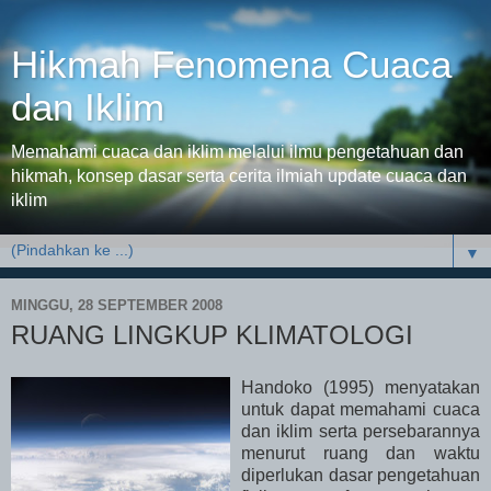
Hikmah Fenomena Cuaca
dan Iklim
Memahami cuaca dan iklim melalui ilmu pengetahuan dan
hikmah, konsep dasar serta cerita ilmiah update cuaca dan
iklim
▼
MINGGU, 28 SEPTEMBER 2008
RUANG LINGKUP KLIMATOLOGI
Handoko (1995) menyatakan
untuk dapat memahami cuaca
dan iklim serta persebarannya
menurut ruang dan waktu
diperlukan dasar pengetahuan