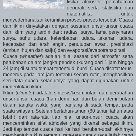
fisika atmosfer, pemahaman
geografi serta statistika dan
matematika untuk
menyederhanakan kerumitan proses-proses tersebut. Cuaca
dan iklim dinyatakan dengan susunan unsur-unsur cuaca
dan iklim yang terdiri dari: radiasi surya, lama penyinaran
surya, suhu udara, kelembapan udara, tekanan udara,
kecepatan dan arah angin, penutupan awan, presipitasi
(embun, hujan dan salju) dan evaporasi/evapotranspirasi.
Cuaca (
wheather
) adalah nilai sesaat dari atmosfer serta
perubahan dalam jangka pendek (kurang dari 1 jam hingga
24 jam) di suatu tempat tertentu di bumi. Cuaca dicatat terus-
menerus pada jam-jam tertentu secara rutin, menghasilkan
seri data cuaca selanjutnya yang dapat digunakan untuk
menentukan iklim.
Iklim (
climate
) adalah sintesis/kesimpulan dari perubahan
unsur-unsur cuaca (hari demi hari dan bulan demi bulan)
dalam jangka waktu yang panjang di suatu tempat pada
suatu wilayah. Setelah bertahun-tahun (30 tahun tahun atau
lebih) dari rata-rata tiap nilai unsur-unsur cuaca akan
mencerminkan sifat atmosfer yang dikenal sebagai iklim.
Jadi tiap tempat cuaca hari ke hari berubah-ubah akhirnya
membentuk siklus tertentu, rata-rata data cuaca itulah yang