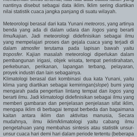
nantinya disebut sebagai data iklim. Iklim sering diartikan
nilai statistik cuaca jangka panjang di suatu wilayah.
Meteorologi berasal dari kata Yunani
meteoros
, yang artinya
benda yang ada di dalam udara dan
logos
yang berarti
ilmu/kajian. Jadi meteorologi didefinisikan sebagai ilmu
yang mempelajari proses dan gejala cuaca yang terjadi di
dalam atmosfer terutama pada lapisan bawah yaitu
troposfer
. Kajian masalah meteorologi diperlukan dalam
pembangunan irigasi, objek wisata, tempat peristirahatan,
perkebunan, perikanan, lapangan terbang, pelayaran,
proyek industri dan lain sebagainya.
Klimatologi berasal dari kombinasi dua kata Yunani, yaitu
klima yang diartikan sebagai kemiringan(
slope
) bumi yang
mengarah pada pengertian lintang tempat dan
logos
yang
berarti ilmu. Jadi klimatologi didefinisikan sebagai ilmu yang
memberi gambaran dan penjelasan penjelasan sifat iklim,
mengapa iklim di berbagai tempat berbeda dan bagaimana
kaitan antara iklim dan aktivitas manusia, Secara
mudahnya, ilmu iklim/klimatologi yaitu cabang ilmu
pengetahuan yang membahas sintesis atau statistik unsur-
unsur cuaca hari demi hari dalam periode tertentu (beberapa