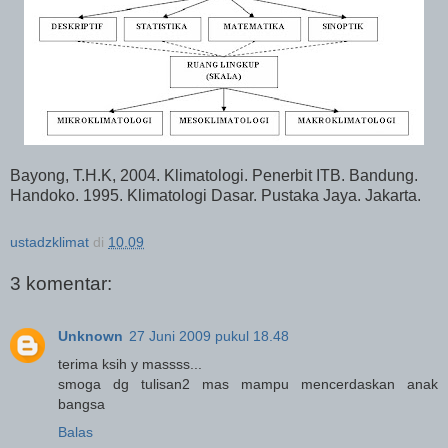
Bayong, T.H.K, 2004. Klimatologi. Penerbit ITB. Bandung.
Handoko. 1995. Klimatologi Dasar. Pustaka Jaya. Jakarta.
ustadzklimat
di
10.09
3 komentar:
Unknown
27 Juni 2009 pukul 18.48
terima ksih y massss...
smoga dg tulisan2 mas mampu mencerdaskan anak
bangsa
Balas