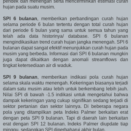
pendek dan menengah serta mencerminkan estimasi curah
hujan pada suatu musim.
SPI 6 bulanan
, memberikan perbandingan curah hujan
selama periode 6 bulan tertentu dengan total
curah hujan
dari periode 6 bulan yang sama untuk semua tahun yang
telah ada data historinya/ database. SPI 6 bulanan
mengindikasikan trend curah hujan jangka menengah. SPI 6
bulanan dapat sangat efektif menunjukkan curah hujan pada
musim yang berbeda. Informasi dari SPI 6 bulanan mungkin
juga dapat dikaitkan dengan anomali streamflows dan
tingkat ketersediaan air di waduk.
SPI 9 bulanan
, memberikan indikasi pola curah hujan
selama skala waktu menengah. Kekeringan biasanya terjadi
dalam satu musim atau lebih untuk berkembang lebih jauh.
Nilai SPI di bawah -1.5 indikasi untuk mengetahui bahwa
dampak kekeringan yang cukup signifikan sedang terjadi di
sektor pertanian dan sektor lainnya. Di beberapa negara
pola yang ditampilkan peta Indeks Palmer berkaitan erat
dengan peta SPI 9 bulanan. Tapi di daerah lain berkaitan
erat dengan SPI 12 bulanan. Indeks Palmer diupdate tiap
minggu, sedangkan SPI diperbaharui akhir bulan.