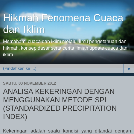
Hikmah Fenomena Cuaca
dan Iklim
Memahami cuaca dan iklim melalui ilmu pengetahuan dan
hikmah, konsep dasar serta cerita ilmiah update cuaca dan
iklim
▼
SABTU, 03 NOVEMBER 2012
ANALISA KEKERINGAN DENGAN
MENGGUNAKAN METODE SPI
(STANDARDIZED PRECIPITATION
INDEX)
Kekeringan adalah suatu kondisi yang ditandai dengan