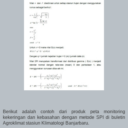
Berikut adalah contoh dari produk peta monitoring
kekeringan dan kebasahan dengan metode SPI di buletin
Agroklimat stasiun Klimatologi Banjarbaru.