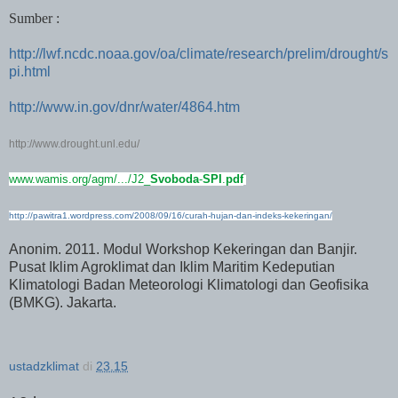
Sumber :
http://lwf.ncdc.noaa.gov/oa/climate/research/prelim/drought/s
pi.html
http://www.in.gov/dnr/water/4864.htm
http://www.drought.unl.edu/
www.wamis.org/agm/.../J2_
Svoboda
-
SPI
.
pdf
http://pawitra1.wordpress.com/2008/09/16/curah-hujan-dan-indeks-kekeringan/
Anonim. 2011. Modul Workshop Kekeringan dan Banjir.
Pusat Iklim Agroklimat dan Iklim Maritim Kedeputian
Klimatologi Badan Meteorologi Klimatologi dan Geofisika
(BMKG). Jakarta.
ustadzklimat
di
23.15