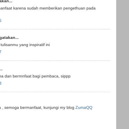
kan...
 manfaat karena sudah memberikan pengethuan pada
6
atakan...
tulisanmu yang inspiratif ini
7
..
na dan bermnfaat bagi pembaca, sippp
8
ya , semoga bermanfaat, kunjungi my blog
ZumaQQ