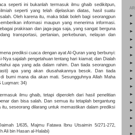
ca seperti ini bukanlah termasuk ilmu ghaib sedikitpun,
AR
lmiah seperti yang telah dijelaskan diatas, hasil suatu
salah. Oleh karena itu, maka tidak boleh bagi seorangpun
emberikan informasi maupun yang menerima informasi.
bagai prakiraan dan jaga-jaga saja, yang sangat berguna
ang transportasi, pertanian, perkebunan, nelayan dan
nomena prediksi cuaca dengan ayat Al-Quran yang berbunyi:
i-Nya sajalah pengetahuan tentang hari kiamat; dan Dialah
tahui apa yang ada dalam rahim. Dan tiada seorangpun
asti) apa yang akan diusahakannya besok. Dan tiada
 di bumi mana dia akan mati. Sesungguhnya Allah Maha
S Luqman: 34)
rmasuk ilmu ghaib, tetapi diperoleh dari hasil penelitian
enar dan bisa salah. Dan semua itu tetaplah bergantung
 itu, seseorang dilarang untuk memastikan dalam prediksi
Daimah 1/635, Majmu Fatawa Ibnu Utsaimin 5/271-272,
 Ali bin Hasan al-Halabi)