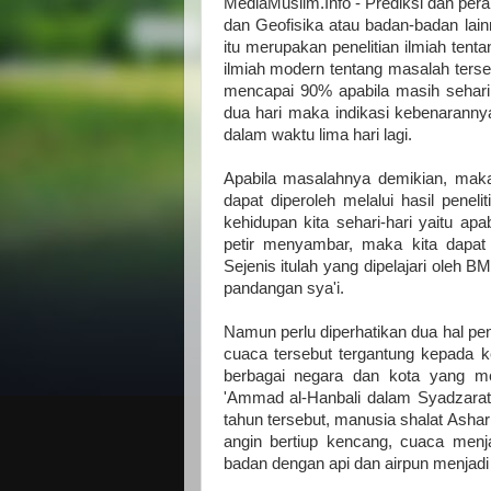
MediaMuslim.Info - Prediksi dan per
dan Geofisika atau badan-badan lain
itu merupakan penelitian ilmiah tent
ilmiah modern tentang masalah ters
mencapai 90% apabila masih sehari 
dua hari maka indikasi kebenarann
dalam waktu lima hari lagi.
Apabila masalahnya demikian, mak
dapat diperoleh melalui hasil penel
kehidupan kita sehari-hari yaitu ap
petir menyambar, maka kita dapat
Sejenis itulah yang dipelajari oleh
pandangan sya'i.
Namun perlu diperhatikan dua hal pen
cuaca tersebut tergantung kepada k
berbagai negara dan kota yang mel
'Ammad al-Hanbali dalam Syadzarat
tahun tersebut, manusia shalat Asha
angin bertiup kencang, cuaca menj
badan dengan api dan airpun menjadi 