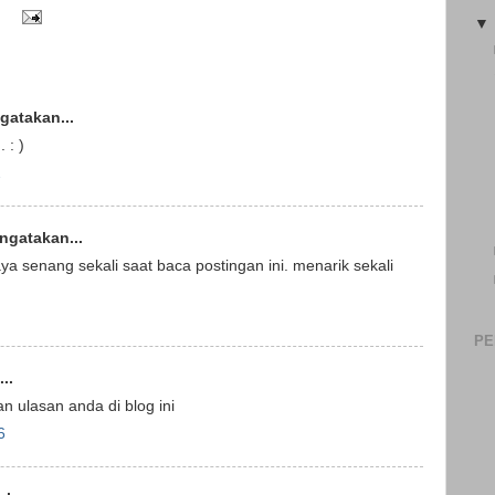
atakan...
 : )
2
gatakan...
ya senang sekali saat baca postingan ini. menarik sekali
PE
..
 ulasan anda di blog ini
6