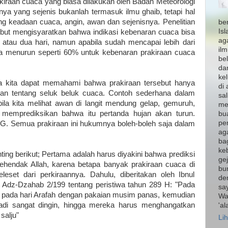
akiraan cuaca yang biasa dilakukan oleh Badan Meteorologi
nya yang sejenis bukanlah termasuk ilmu ghaib, tetapi hal
ang keadaan cuaca, angin, awan dan sejenisnya. Penelitian
be
Is
ebut mengisyaratkan bahwa indikasi kebenaran cuaca bisa
ag
atau dua hari, namun apabila sudah mencapai lebih dari
il
ya menurun seperti 60% untuk kebenaran prakiraan cuaca
bel
da
ke
a kita dapat memahami bahwa prakiraan tersebut hanya
di 
itian tentang seluk beluk cuaca. Contoh sederhana dalam
sal
abila kita melihat awan di langit mendung gelap, gemuruh,
mem
 memprediksikan bahwa itu pertanda hujan akan turun.
bu
pe
 BMG. Semua prakiraan ini hukumnya boleh-boleh saja dalam
ag
ba
keb
ting berikut; Pertama adalah harus diyakini bahwa prediksi
gej
ehendak Allah, karena betapa banyak prakiraan cuaca di
bum
eset dari perkiraannya. Dahulu, diberitakan oleh Ibnul
de
 Adz-Dzahab 2/199 tentang peristiwa tahun 289 H: "Pada
sa
r pada hari Arafah dengan pakaian musim panas, kemudian
Wa
adi sangat dingin, hingga mereka harus menghangatkan
'a
salju"
Lih