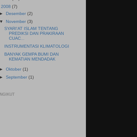
▼
2008
(7)
►
Desember
(2)
▼
November
(3)
SYARI'AT ISLAM TENTANG
PREDIKSI DAN PRAKIRAAN
CUAC...
INSTRUMENTASI KLIMATOLOGI
BANYAK GEMPA BUMI DAN
KEMATIAN MENDADAK
►
Oktober
(1)
►
September
(1)
NGIKUT