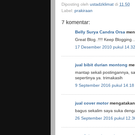
Diposting oleh
ustadzklimat
di
11.50
Label:
prakiraan
7 komentar:
Belly Surya Candra Orsa
meng
Great Blog..!!!! Keep Blogging....
17 Desember 2010 pukul 14.3
jual bibit durian montong
men
mantap sekali postingannya, sa
sepertinya ya. trimakasih
9 September 2016 pukul 14.18
jual cover motor
mengatakan.
bagus sekalim saya suka dengan
26 September 2016 pukul 12.3