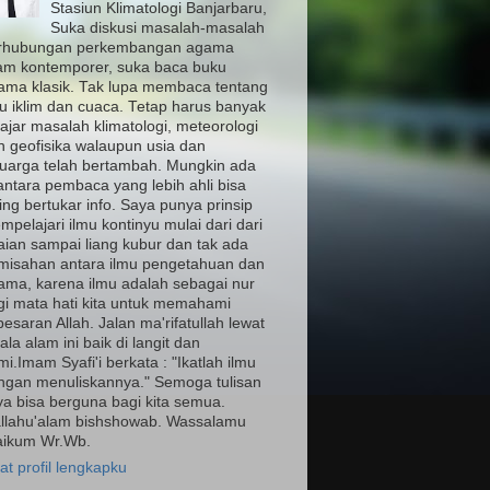
Stasiun Klimatologi Banjarbaru,
Suka diskusi masalah-masalah
rhubungan perkembangan agama
lam kontemporer, suka baca buku
ama klasik. Tak lupa membaca tentang
mu iklim dan cuaca. Tetap harus banyak
ajar masalah klimatologi, meteorologi
n geofisika walaupun usia dan
luarga telah bertambah. Mungkin ada
antara pembaca yang lebih ahli bisa
ing bertukar info. Saya punya prinsip
pelajari ilmu kontinyu mulai dari dari
aian sampai liang kubur dan tak ada
misahan antara ilmu pengetahuan dan
ama, karena ilmu adalah sebagai nur
gi mata hati kita untuk memahami
esaran Allah. Jalan ma'rifatullah lewat
ala alam ini baik di langit dan
i.Imam Syafi'i berkata : "Ikatlah ilmu
ngan menuliskannya." Semoga tulisan
ya bisa berguna bagi kita semua.
llahu'alam bishshowab. Wassalamu
laikum Wr.Wb.
at profil lengkapku