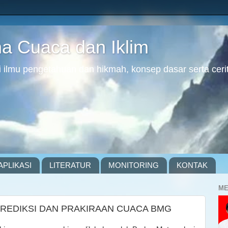
 Cuaca dan Iklim
ilmu pengetahuan dan hikmah, konsep dasar serta cerit
APLIKASI
LITERATUR
MONITORING
KONTAK
ME
PREDIKSI DAN PRAKIRAAN CUACA BMG