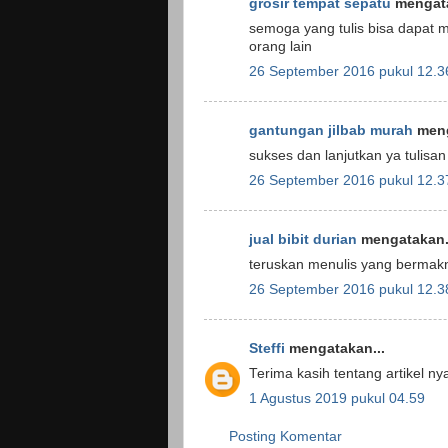
grosir tempat sepatu
mengata
semoga yang tulis bisa dapat
orang lain
26 September 2016 pukul 12.3
gantungan jilbab murah
meng
sukses dan lanjutkan ya tulisan 
26 September 2016 pukul 12.3
jual bibit durian
mengatakan.
teruskan menulis yang bermak
26 September 2016 pukul 12.3
Steffi
mengatakan...
Terima kasih tentang artikel n
1 Agustus 2019 pukul 04.59
Posting Komentar