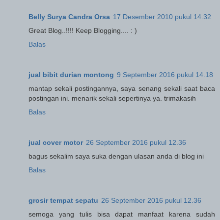
Belly Surya Candra Orsa
17 Desember 2010 pukul 14.32
Great Blog..!!!! Keep Blogging.... : )
Balas
jual bibit durian montong
9 September 2016 pukul 14.18
mantap sekali postingannya, saya senang sekali saat baca
postingan ini. menarik sekali sepertinya ya. trimakasih
Balas
jual cover motor
26 September 2016 pukul 12.36
bagus sekalim saya suka dengan ulasan anda di blog ini
Balas
grosir tempat sepatu
26 September 2016 pukul 12.36
semoga yang tulis bisa dapat manfaat karena sudah