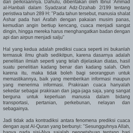
dari perkiraannya. Dahulu, diberitakan oleh Ibnul 'Ammad
al-Hanbali dalam Syadzarat Adz-Dzahab 2/199 tentang
peristiwa tahun 289 H: "Pada tahun tersebut, manusia shalat
Ashar pada hari Arafah dengan pakaian musim panas,
kemudian angin bertiup kencang, cuaca menjadi sangat
dingin, hingga mereka harus menghangatkan badan dengan
api dan airpun menjadi salju"
Hal yang kedua adalah prediksi cuaca seperti ini bukanlah
termasuk ilmu ghaib sedikitpun, karena dasarnya adalah
penelitian ilmiah seperti yang telah dijelaskan diatas, hasil
suatu penelitian kadang benar dan kadang salah. Oleh
karena itu, maka tidak boleh bagi seorangpun untuk
memastikannya, baik yang memberikan informasi maupun
yang menerima informasi. Prakiraan cuaca hanyalah
sekedar sebagai prakiraan dan jaga-jaga saja, yang sangat
berguna untuk keperluan manusia dalam bidang
transportasi, pertanian, perkebunan, nelayan dan
sebagainya.
Jadi tidak ada kontradiksi antara fenomena prediksi cuaca
dengan ayat Al-Quran yang berbunyi: "Sesungguhnya Allah,
hanya pada sisi-Nya sajalah pengetahuan tentang hari