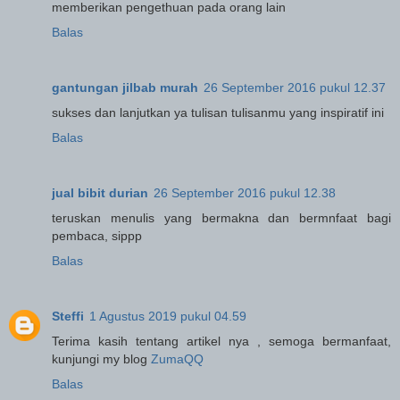
memberikan pengethuan pada orang lain
Balas
gantungan jilbab murah
26 September 2016 pukul 12.37
sukses dan lanjutkan ya tulisan tulisanmu yang inspiratif ini
Balas
jual bibit durian
26 September 2016 pukul 12.38
teruskan menulis yang bermakna dan bermnfaat bagi
pembaca, sippp
Balas
Steffi
1 Agustus 2019 pukul 04.59
Terima kasih tentang artikel nya , semoga bermanfaat,
kunjungi my blog
ZumaQQ
Balas