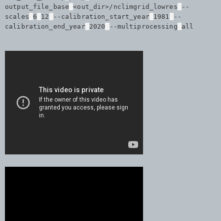
output_file_base
<out_dir>/nclimgrid_lowres
--
scales
6
12
--calibration_start_year
1981
--
calibration_end_year
2020
--multiprocessing
all