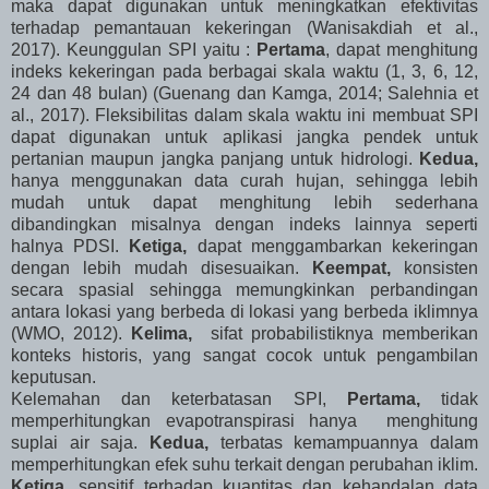
maka dapat digunakan untuk meningkatkan efektivitas
terhadap pemantauan kekeringan (Wanisakdiah et al.,
2017). Keunggulan SPI yaitu :
Pertama
, dapat menghitung
indeks kekeringan pada berbagai skala waktu (1, 3, 6, 12,
24 dan 48 bulan) (Guenang dan Kamga, 2014; Salehnia et
al., 2017). Fleksibilitas dalam skala waktu ini membuat SPI
dapat digunakan untuk aplikasi jangka pendek untuk
pertanian maupun jangka panjang untuk hidrologi.
Kedua,
hanya menggunakan data curah hujan, sehingga lebih
mudah untuk dapat menghitung lebih sederhana
dibandingkan misalnya dengan indeks lainnya seperti
halnya PDSI.
Ketiga,
dapat menggambarkan kekeringan
dengan lebih mudah disesuaikan.
Keempat,
konsisten
secara spasial sehingga memungkinkan perbandingan
antara lokasi yang berbeda di lokasi yang berbeda iklimnya
(WMO, 2012).
Kelima,
s
ifat probabilistiknya memberikan
konteks historis, yang sangat cocok untuk pengambilan
keputusan.
Kelemahan dan keterbatasan SPI,
Pertama,
tidak
memperhitungkan evapotranspirasi hanya menghitung
suplai air saja.
Kedua,
terbatas kemampuannya dalam
memperhitungkan efek suhu terkait dengan perubahan iklim.
Ketiga,
sensitif terhadap kuantitas dan kehandalan data