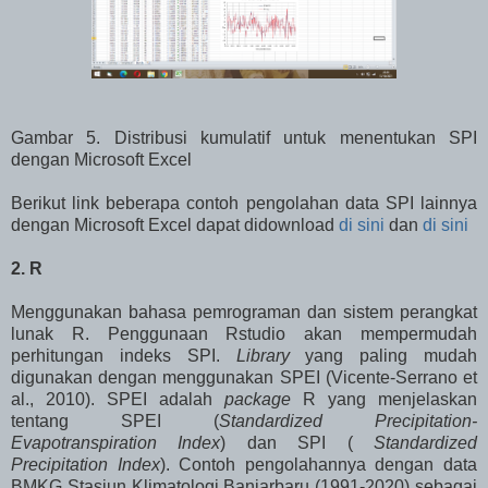
Gambar 5. Distribusi kumulatif untuk menentukan SPI
dengan Microsoft Excel
Berikut link beberapa contoh pengolahan data SPI lainnya
dengan Microsoft Excel dapat didownload
di sini
dan
di sini
2. R
Menggunakan bahasa pemrograman dan sistem perangkat
lunak R. Penggunaan Rstudio akan mempermudah
perhitungan indeks SPI.
Library
yang paling mudah
digunakan dengan menggunakan SPEI (Vicente-Serrano et
al., 2010). SPEI adalah
package
R yang menjelaskan
tentang SPEI (
Standardized Precipitation-
Evapotranspiration Index
) dan SPI (
Standardized
Precipitation Index
). Contoh pengolahannya dengan data
BMKG Stasiun Klimatologi Banjarbaru (1991-2020) sebagai