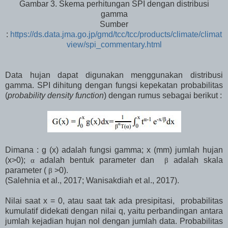
Gambar 3. Skema perhitungan SPI dengan distribusi
gamma
Sumber
:
https://ds.data.jma.go.jp/gmd/tcc/tcc/products/climate/climat
view/spi_commentary.html
Data hujan dapat digunakan menggunakan distribusi
gamma. SPI dihitung dengan fungsi kepekatan probabilitas
(
probability density function
) dengan rumus sebagai berikut :
Dimana : g (x) adalah fungsi gamma; x (mm) jumlah hujan
(x>0);
adalah bentuk parameter dan
adalah skala
α
β
parameter (
>0).
β
(Salehnia et al., 2017; Wanisakdiah et al., 2017).
Nilai saat x = 0, atau saat tak ada presipitasi, probabilitas
kumulatif didekati dengan nilai q, yaitu perbandingan antara
jumlah kejadian hujan nol dengan jumlah data. Probabilitas