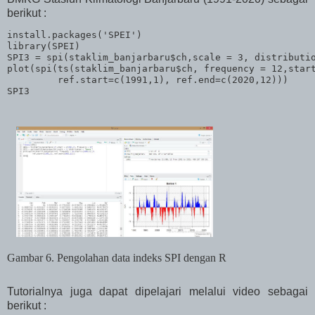
berikut :
install.packages('SPEI')

library(SPEI)

SPI3 = spi(staklim_banjarbaru$ch,scale = 3, distributio
plot(spi(ts(staklim_banjarbaru$ch, frequency = 12,start
         ref.start=c(1991,1), ref.end=c(2020,12)))

SPI3
Gambar 6. Pengolahan data indeks SPI dengan R
Tutorialnya juga dapat dipelajari melalui video sebagai
berikut :