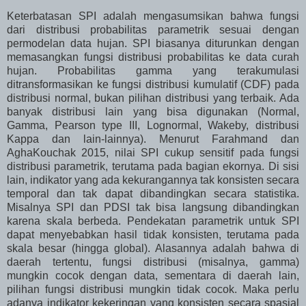
Keterbatasan SPI adalah mengasumsikan bahwa fungsi
dari distribusi probabilitas parametrik sesuai dengan
permodelan data hujan. SPI biasanya diturunkan dengan
memasangkan fungsi distribusi probabilitas ke data curah
hujan. Probabilitas gamma yang terakumulasi
ditransformasikan ke fungsi distribusi kumulatif (CDF) pada
distribusi normal, bukan pilihan distribusi yang terbaik. Ada
banyak distribusi lain yang bisa digunakan (Normal,
Gamma, Pearson type III, Lognormal, Wakeby, distribusi
Kappa dan lain-lainnya). Menurut Farahmand dan
AghaKouchak 2015, nilai SPI cukup sensitif pada fungsi
distribusi parametrik, terutama pada bagian ekornya. Di sisi
lain, indikator yang ada kekurangannya tak konsisten secara
temporal dan tak dapat dibandingkan secara statistika.
Misalnya SPI dan PDSI tak bisa langsung dibandingkan
karena skala berbeda. Pendekatan parametrik untuk SPI
dapat menyebabkan hasil tidak konsisten, terutama pada
skala besar (hingga global). Alasannya adalah bahwa di
daerah tertentu, fungsi distribusi (misalnya, gamma)
mungkin cocok dengan data, sementara di daerah lain,
pilihan fungsi distribusi mungkin tidak cocok. Maka perlu
adanya indikator kekeringan yang konsisten secara spasial