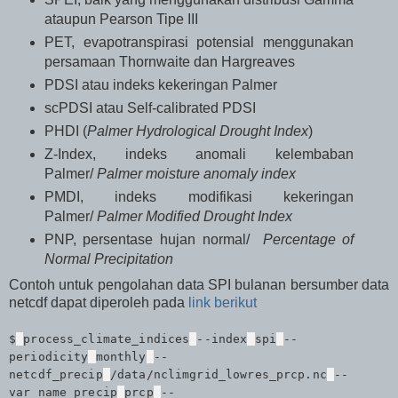
ataupun Pearson Tipe III
PET, evapotranspirasi potensial menggunakan
persamaan Thornwaite dan Hargreaves
PDSI atau indeks kekeringan Palmer
scPDSI atau Self-calibrated PDSI
PHDI (
Palmer Hydrological Drought Index
)
Z-Index, indeks anomali kelembaban
Palmer/
Palmer moisture anomaly index
PMDI, indeks modifikasi kekeringan
Palmer/
Palmer Modified Drought Index
PNP, persentase hujan normal/
Percentage of
Normal Precipitation
Contoh untuk pengolahan data SPI bulanan bersumber data
netcdf dapat diperoleh pada
link berikut
$
process_climate_indices
--index
spi
--
periodicity
monthly
--
netcdf_precip
/data/nclimgrid_lowres_prcp.nc
--
var_name_precip
prcp
--