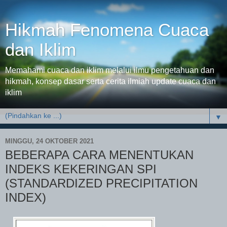
Hikmah Fenomena Cuaca
dan Iklim
Memahami cuaca dan iklim melalui ilmu pengetahuan dan
hikmah, konsep dasar serta cerita ilmiah update cuaca dan
iklim
▼
MINGGU, 24 OKTOBER 2021
BEBERAPA CARA MENENTUKAN
INDEKS KEKERINGAN SPI
(STANDARDIZED PRECIPITATION
INDEX)