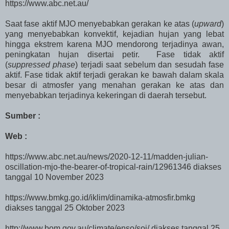
https://www.abc.net.au/
Saat fase aktif MJO menyebabkan gerakan ke atas (
upward
)
yang menyebabkan konvektif, kejadian hujan yang lebat
hingga ekstrem karena MJO mendorong terjadinya awan,
peningkatan hujan disertai petir. Fase tidak aktif
(
suppressed phase
) terjadi saat sebelum dan sesudah fase
aktif. Fase tidak aktif terjadi gerakan ke bawah dalam skala
besar di atmosfer yang menahan gerakan ke atas dan
menyebabkan terjadinya kekeringan di daerah tersebut.
Sumber :
Web :
https://www.abc.net.au/news/2020-12-11/madden-julian-
oscillation-mjo-the-bearer-of-tropical-rain/12961346 diakses
tanggal 10 November 2023
https://www.bmkg.go.id/iklim/dinamika-atmosfir.bmkg
diakses tanggal 25 Oktober 2023
http://www.bom.gov.au/climate/enso/soi/ diakses tanggal 25