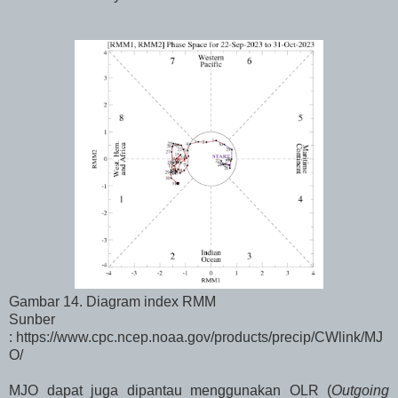
Gambar 14. Diagram index RMM
Sunber
: https://www.cpc.ncep.noaa.gov/products/precip/CWlink/MJ
O/
MJO dapat juga dipantau menggunakan OLR (
Outgoing