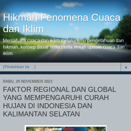
Hikmah Fenomena Cuaca
dan Iklim
Memahami cuaca dan iklim melalui ilmu pengetahuan dan
hikmah, konsep dasar serta cerita ilmiah update cuaca dan
iklim
▼
RABU, 29 NOVEMBER 2023
FAKTOR REGIONAL DAN GLOBAL
YANG MEMPENGARUHI CURAH
HUJAN DI INDONESIA DAN
KALIMANTAN SELATAN