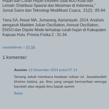
Hujan dan Curah Hujan Ekstrem Saat MJO Kuat dan
Lemah: Distribusi Spasial dan Musiman di Indonesia,"
Jurnal Sains dan Teknologi Modifikasi Cuaca, 21(2) : 85-94.
Yana SA, Ihwan MA. Jumarang, Apriansyah. 2014. Analisis
pengaruh Madden Julian Oscillation, Annual Oscillation,
ENSO dan Dipole Mode terhadap curah hujan di Kabupaten
Kapuas Hulu. Prisma Fisika 2 : 31-34.
ustadzklimat
di
07.56
1 komentar:
Anonim
13 Desember 2024 pukul 07.13
Senang sekali membaca keadaan tulisan ini. Jazaakaullah
khoiron katsira, pa. Ilmu yang sangat bermanfaat semoga
barokah atas segala ilmu bapak aamiin
Balas