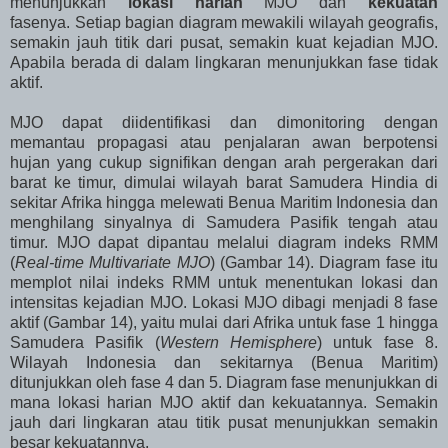
menunjukkan
lokasi harian
MJO dan
kekuatan
fasenya. Setiap bagian diagram mewakili wilayah geografis,
semakin jauh titik dari pusat, semakin kuat kejadian MJO.
Apabila berada di dalam lingkaran menunjukkan fase tidak
aktif.
MJO dapat diidentifikasi dan dimonitoring dengan
memantau propagasi atau penjalaran awan berpotensi
hujan yang cukup signifikan dengan arah pergerakan dari
barat ke timur, dimulai wilayah barat Samudera Hindia di
sekitar Afrika hingga melewati Benua Maritim Indonesia dan
menghilang sinyalnya di Samudera Pasifik tengah atau
timur. MJO dapat dipantau melalui diagram indeks RMM
(
Real-time Multivariate MJO
) (Gambar 14). Diagram fase itu
memplot nilai indeks RMM untuk menentukan lokasi dan
intensitas kejadian MJO. Lokasi MJO dibagi menjadi 8 fase
aktif (Gambar 14), yaitu mulai dari Afrika untuk fase 1 hingga
Samudera Pasifik (
Western Hemisphere
) untuk fase 8.
Wilayah Indonesia dan sekitarnya (Benua Maritim)
ditunjukkan oleh fase 4 dan 5. Diagram fase menunjukkan di
mana lokasi harian MJO aktif dan kekuatannya. Semakin
jauh dari lingkaran atau titik pusat menunjukkan semakin
besar kekuatannya.