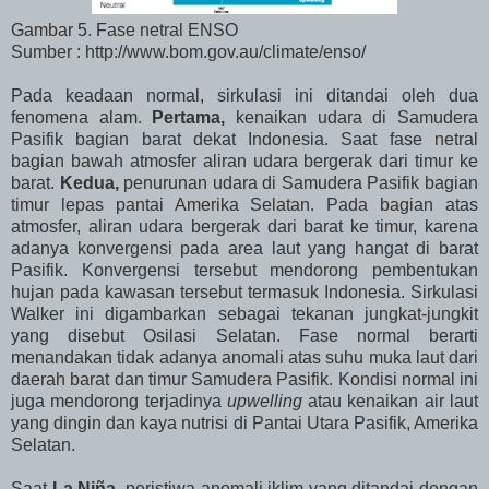
Gambar 5. Fase netral ENSO
Sumber : http://www.bom.gov.au/climate/enso/
Pada keadaan normal, sirkulasi ini ditandai oleh dua
fenomena alam.
Pertama,
kenaikan udara di Samudera
Pasifik bagian barat dekat Indonesia. Saat fase netral
bagian bawah atmosfer aliran udara bergerak dari timur ke
barat.
Kedua,
penurunan udara di Samudera Pasifik bagian
timur lepas pantai Amerika Selatan. Pada bagian atas
atmosfer, aliran udara bergerak dari barat ke timur, karena
adanya konvergensi pada area laut yang hangat di barat
Pasifik. Konvergensi tersebut mendorong pembentukan
hujan pada kawasan tersebut termasuk Indonesia. Sirkulasi
Walker ini digambarkan sebagai tekanan jungkat-jungkit
yang disebut Osilasi Selatan. Fase normal berarti
menandakan tidak adanya anomali atas suhu muka laut dari
daerah barat dan timur Samudera Pasifik. Kondisi normal ini
juga mendorong terjadinya
upwelling
atau kenaikan air laut
yang dingin dan kaya nutrisi di Pantai Utara Pasifik, Amerika
Selatan.
Saat
La Niña
, peristiwa anomali iklim yang ditandai dengan