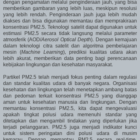
dengan pengamatan melalui penginderaan jauh, yang bisa
memberikan gambaran yang lebih luas, meskipun resolusi
yang lebih rendah. Penginderaan jauh juga lebih mudah
diakses dan bisa digunakan memantau dan memprakiraan
konsentrasi PM2.5. Teknologi satelit dapat digunakan untuk
estimasi PM2.5 secara tidak langsung melalui parameter
atmosferik (AOD/
Aerosol Optical Depth
). Dengan kemajuan
dalam teknologi citra satelit dan algoritma pembelajaran
mesin (
Machine Learning
), prediksi kualitas udara akan
lebih akurat, memberikan data penting bagi perencanaan
kebijakan lingkungan dan kesehatan masyarakat.
Partikel PM2.5 telah menjadi fokus penting dalam regulasi
dan standar kualitas udara di banyak negara. Organisasi
kesehatan dan lingkungan telah menetapkan ambang batas
dan pedoman terkait konsentrasi PM2.5 yang dianggap
aman untuk kesehatan manusia dan lingkungan. Dengan
memantau konsentrasi PM2.5, kita dapat mengevaluasi
apakah tingkat polusi udara memenuhi standar yang
ditetapkan dan mengambil tindakan yang diperlukan jika
terjadi pelanggaran. PM2.5 juga menjadi indikator kunci
untuk sistem peringatan dini polusi udara di musim
kemarau. Dengan memantau PM2.5 secara real-time,