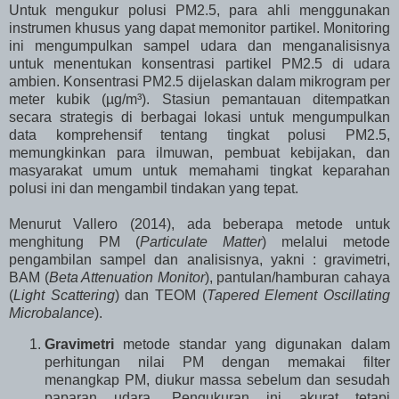
Untuk mengukur polusi PM2.5, para ahli menggunakan
instrumen khusus yang dapat memonitor partikel. Monitoring
ini mengumpulkan sampel udara dan menganalisisnya
untuk menentukan konsentrasi partikel PM2.5 di udara
ambien. Konsentrasi PM2.5 dijelaskan dalam mikrogram per
meter kubik (µg/m³). Stasiun pemantauan ditempatkan
secara strategis di berbagai lokasi untuk mengumpulkan
data komprehensif tentang tingkat polusi PM2.5,
memungkinkan para ilmuwan, pembuat kebijakan, dan
masyarakat umum untuk memahami tingkat keparahan
polusi ini dan mengambil tindakan yang tepat.
Menurut Vallero (2014), ada beberapa metode untuk
menghitung PM (
Particulate Matter
) melalui metode
pengambilan sampel dan analisisnya, yakni : gravimetri,
BAM (
Beta Attenuation Monitor
), pantulan/hamburan cahaya
(
Light Scattering
) dan TEOM (
Tapered Element Oscillating
Microbalance
).
Gravimetri
metode standar yang digunakan dalam
perhitungan nilai PM dengan memakai filter
menangkap PM, diukur massa sebelum dan sesudah
paparan udara. Pengukuran ini akurat tetapi