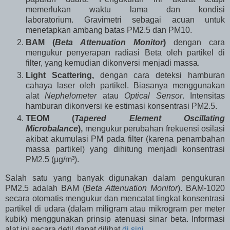
memerlukan waktu lama dan kondisi
laboratorium. Gravimetri sebagai acuan untuk
menetapkan ambang batas PM2.5 dan PM10.
BAM (
Beta Attenuation Monitor
)
dengan cara
mengukur penyerapan radiasi Beta oleh partikel di
filter, yang kemudian dikonversi menjadi massa.
Light Scattering,
dengan cara deteksi hamburan
cahaya laser oleh partikel. Biasanya menggunakan
alat
Nephelometer
atau
Optical Sensor
. Intensitas
hamburan dikonversi ke estimasi konsentrasi PM2.5.
TEOM (
Tapered Element Oscillating
Microbalance
),
mengukur perubahan frekuensi osilasi
akibat akumulasi PM pada filter (karena penambahan
massa partikel) yang dihitung menjadi konsentrasi
PM2.5 (µg/m³).
Salah satu yang banyak digunakan dalam pengukuran
PM2.5 adalah BAM (
Beta Attenuation Monitor
). BAM-1020
secara otomatis mengukur dan mencatat tingkat konsentrasi
partikel di udara (dalam miligram atau mikrogram per meter
kubik) menggunakan prinsip atenuasi sinar beta. Informasi
alat ini secara detil dapat dilihat
di sini