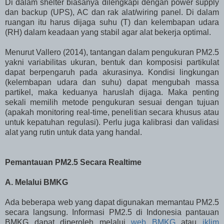
Di dalam shelter biasanya dilengkapi dengan power supply
dan backup (UPS), AC dan rak alat/wiring panel. Di dalam
ruangan itu harus dijaga suhu (T) dan kelembapan udara
(RH) dalam keadaan yang stabil agar alat bekerja optimal.
Menurut Vallero (2014), tantangan dalam pengukuran PM2.5
yakni variabilitas ukuran, bentuk dan komposisi partikulat
dapat berpengaruh pada akurasinya. Kondisi lingkungan
(kelembapan udara dan suhu) dapat mengubah massa
partikel, maka keduanya haruslah dijaga. Maka penting
sekali memilih metode pengukuran sesuai dengan tujuan
(apakah monitoring real-time, penelitian secara khusus atau
untuk kepatuhan regulasi). Perlu juga kalibrasi dan validasi
alat yang rutin untuk data yang handal.
Pemantauan PM2.5 Secara Realtime
A. Melalui BMKG
Ada beberapa web yang dapat digunakan memantau PM2.5
secara langsung. Informasi PM2.5 di Indonesia pantauan
BMKG dapat diperoleh melalui
web BMKG
atau
iklim