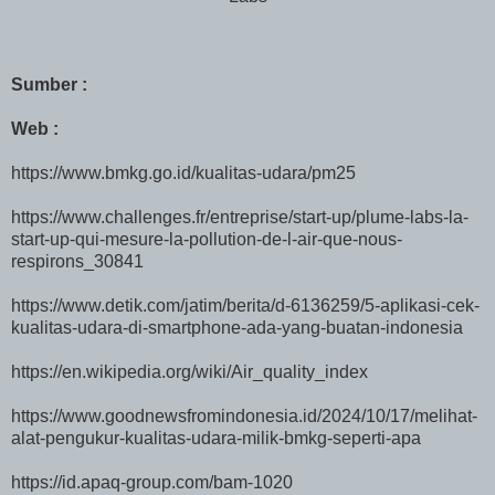
Sumber :
Web :
https://www.bmkg.go.id/kualitas-udara/pm25
https://www.challenges.fr/entreprise/start-up/plume-labs-la-
start-up-qui-mesure-la-pollution-de-l-air-que-nous-
respirons_30841
https://www.detik.com/jatim/berita/d-6136259/5-aplikasi-cek-
kualitas-udara-di-smartphone-ada-yang-buatan-indonesia
https://en.wikipedia.org/wiki/Air_quality_index
https://www.goodnewsfromindonesia.id/2024/10/17/melihat-
alat-pengukur-kualitas-udara-milik-bmkg-seperti-apa
https://id.apaq-group.com/bam-1020