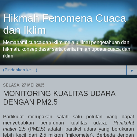
Hikmah Fenomena Cuaca
dan Iklim
Memahami cuaca dan iklim melalui ilmu pengetahuan dan
hikmah, konsep dasar serta cerita ilmiah update cuaca dan
iklim
▼
SELASA, 27 MEI 2025
MONITORING KUALITAS UDARA
DENGAN PM2.5
Partikulat merupakan salah satu polutan yang dapat
menyebabkan penurunan kualitas udara.
Partikulat
matter
2.5 (PM2.5)
adalah partikel udara yang berukuran
lebih kecil dari 2.5 mikron (mikrometer). Berbeda dengan