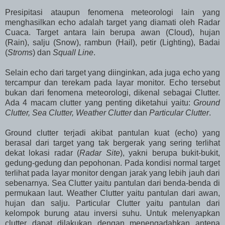
Presipitasi ataupun fenomena meteorologi lain yang
menghasilkan echo adalah target yang diamati oleh Radar
Cuaca. Target antara lain berupa awan (Cloud), hujan
(Rain), salju (Snow), rambun (Hail), petir (Lighting), Badai
(
Stroms
) dan
Squall Line
.
Selain echo dari target yang diinginkan, ada juga echo yang
tercampur dan terekam pada layar monitor. Echo tersebut
bukan dari fenomena meteorologi, dikenal sebagai Clutter.
Ada 4 macam clutter yang penting diketahui yaitu:
Ground
Clutter,
Sea Clutter, Weather Clutter
dan
Particular Clutter
.
Ground clutter terjadi akibat pantulan kuat (echo) yang
berasal dari target yang tak bergerak yang sering terlihat
dekat lokasi radar (
Radar Site
), yakni berupa bukit-bukit,
gedung-gedung dan pepohonan. Pada kondisi normal target
terlihat pada layar monitor dengan jarak yang lebih jauh dari
sebenarnya. Sea Clutter yaitu pantulan dari benda-benda di
permukaan laut. Weather Clutter yaitu pantulan dari awan,
hujan dan salju. Particular Clutter yaitu pantulan dari
kelompok burung atau inversi suhu. Untuk melenyapkan
clutter dapat dilakukan dengan menengadahkan antena