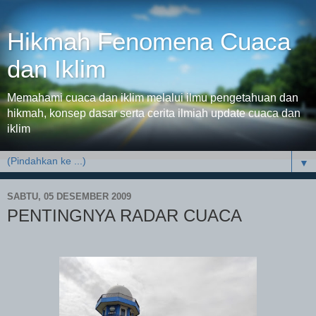
Hikmah Fenomena Cuaca
dan Iklim
Memahami cuaca dan iklim melalui ilmu pengetahuan dan
hikmah, konsep dasar serta cerita ilmiah update cuaca dan
iklim
▼
SABTU, 05 DESEMBER 2009
PENTINGNYA RADAR CUACA