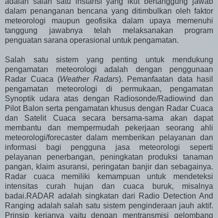
adalah salah satu instansi yang ikut bertanggung jawab
dalam penanganan bencana yang ditimbulkan oleh faktor
meteorologi maupun geofisika dalam upaya memenuhi
tanggung jawabnya telah melaksanakan program
penguatan sarana operasional untuk pengamatan.
Salah satu sistem yang penting untuk mendukung
pengamatan meteorologi adalah dengan penggunaan
Radar Cuaca (
Weather Radars
). Pemanfaatan data hasil
pengamatan meteorologi di permukaan, pengamatan
Synoptik udara atas dengan Radiosonde/Radiowind dan
Pilot Balon serta pengamatan khusus dengan Radar Cuaca
dan Satelit Cuaca secara bersama-sama akan dapat
membantu dan mempermudah pekerjaan seorang ahli
meteorologi/forecaster dalam memberikan pelayanan dan
informasi bagi pengguna jasa meteorologi seperti
pelayanan penerbangan, peningkatan produksi tanaman
pangan, klaim asuransi, peringatan banjir dan sebagainya.
Radar cuaca memiliki kemampuan untuk mendeteksi
intensitas curah hujan dan cuaca buruk, misalnya
badai.
RADAR adalah singkatan dari Radio Detection And
Ranging adalah salah satu sistem penginderaan jauh aktif.
Prinsip kerjanya yaitu dengan mentransmisi gelombang