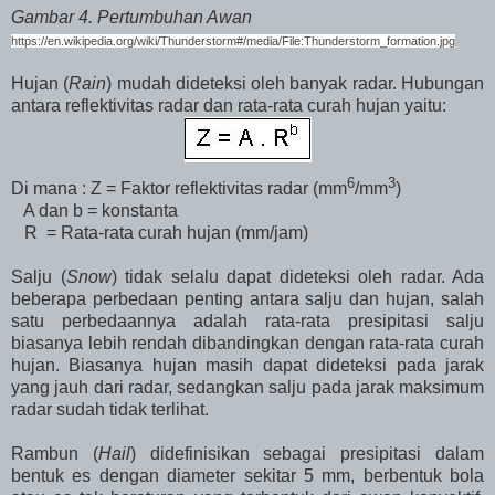
Gambar 4. Pertumbuhan Awan
https://en.wikipedia.org/wiki/Thunderstorm#/media/File:Thunderstorm_formation.jpg
Hujan (
Rain
) mudah dideteksi oleh banyak radar. Hubungan
antara reflektivitas radar dan rata-rata curah hujan yaitu:
6
3
Di mana : Z = Faktor reflektivitas radar (mm
/mm
)
A dan b = konstanta
R
= Rata-rata curah hujan (mm/jam)
Salju (
Snow
) tidak selalu dapat dideteksi oleh radar. Ada
beberapa perbedaan penting antara salju dan hujan, salah
satu perbedaannya adalah rata-rata presipitasi salju
biasanya lebih rendah dibandingkan dengan rata-rata curah
hujan. Biasanya hujan masih dapat dideteksi pada jarak
yang jauh dari radar, sedangkan salju pada jarak maksimum
radar sudah tidak terlihat.
Rambun (
Hail
) didefinisikan sebagai presipitasi dalam
bentuk es dengan diameter sekitar 5 mm, berbentuk bola