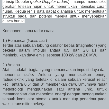
prinsip Doppler (
pulse-Doppler radars
) , mampu mendeteksi
gerakan tetesan hujan untuk menentukan intensitas curah
hujan.
Kedua jenis data dapat dianalisa untuk menentukan
struktur badai dan potensi mereka untuk menyebabkan
cuaca buruk.
Komponen utama radar cuaca :
1.) Pemancar (
transmitter
)
Terdiri atas sebuah tabung osilator bebas (magnetron) yang
bekerja dalam implusi antara 0,5 dan 2,0 µs dan
menimbulkan daya emisi sebesar 100 kW dan 2,0 MW.
2.) Antena
Alat ini adalah bagian yang memancarkan impulsi daya dan
menerima
echo
. Antena yang memusatkan energi
radioelektrik yang terletak di dalam sebuah kerucut relatif
kecil antara 0,5
°
dan 3
°
memberikan
gain
. Umumnya radar
meteorologi menggunakan satu antena unik, untuk
memancarkan dan menerima energi dengan menggunakan
sebuah komutator otomatik untuk menutup penerima pada
waktu transmitter bekerja.