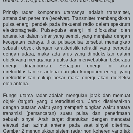
Gambar 2. Diagram dasar instalasi radar meteorologi
Prinsip radar, komponen utamanya adalah transmitter,
antena dan penerima (receiver). Transmitter membangkitkan
pulsa energi pendek pada frekuensi radio dalam spektrum
elektromagnetik. Pulsa-pulsa energi ini difokuskan oleh
antena ke dalam sinar yang sempit yang menjalar dengan
kecepatan cahaya. Jika pulsa-pulsa tersebut menangkap
sebuah obyek dengan karakteristik refraktif yang berbeda
dengan udara, maka ada arus yang diinduksikan dalam
objek yang mengganggu pulsa dan menyebabkan beberapa
energi dihamburkan. Sebagian energi ini akan
diretrodifusikan ke antena dan jika komponen energi yang
diretrodifusikan cukup besar maka energi akan dideteksi
oleh antena.
Fungsi utama radar adalah mengukur jarak dan memuat
objek (target) yang diretrodifusikan. Jarak diselesaikan
dengan putaran waktu yang memperhitungkan waktu antara
transmisi (pemancaran) suatu pulsa dan penerimaan
sebuah sinyal. Arah target ditentukan dengan mencatat
elevasi dan azimut antena pada saat sinyal diterima.
Gambar 2 menunjukkan sistem radar non koheren yang tak