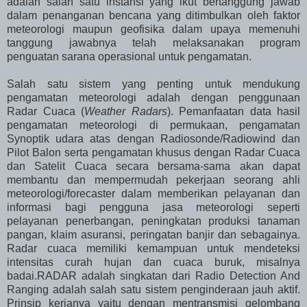
adalah salah satu instansi yang ikut bertanggung jawab
dalam penanganan bencana yang ditimbulkan oleh faktor
meteorologi maupun geofisika dalam upaya memenuhi
tanggung jawabnya telah melaksanakan program
penguatan sarana operasional untuk pengamatan.
Salah satu sistem yang penting untuk mendukung
pengamatan meteorologi adalah dengan penggunaan
Radar Cuaca (
Weather Radars
). Pemanfaatan data hasil
pengamatan meteorologi di permukaan, pengamatan
Synoptik udara atas dengan Radiosonde/Radiowind dan
Pilot Balon serta pengamatan khusus dengan Radar Cuaca
dan Satelit Cuaca secara bersama-sama akan dapat
membantu dan mempermudah pekerjaan seorang ahli
meteorologi/forecaster dalam memberikan pelayanan dan
informasi bagi pengguna jasa meteorologi seperti
pelayanan penerbangan, peningkatan produksi tanaman
pangan, klaim asuransi, peringatan banjir dan sebagainya.
Radar cuaca memiliki kemampuan untuk mendeteksi
intensitas curah hujan dan cuaca buruk, misalnya
badai.
RADAR adalah singkatan dari Radio Detection And
Ranging adalah salah satu sistem penginderaan jauh aktif.
Prinsip kerjanya yaitu dengan mentransmisi gelombang