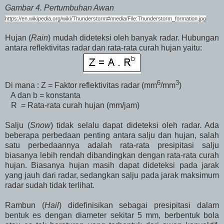
Gambar 4. Pertumbuhan Awan
https://en.wikipedia.org/wiki/Thunderstorm#/media/File:Thunderstorm_formation.jpg
Hujan (
Rain
) mudah dideteksi oleh banyak radar. Hubungan
antara reflektivitas radar dan rata-rata curah hujan yaitu:
6
3
Di mana : Z = Faktor reflektivitas radar (mm
/mm
)
A dan b = konstanta
R
= Rata-rata curah hujan (mm/jam)
Salju (
Snow
) tidak selalu dapat dideteksi oleh radar. Ada
beberapa perbedaan penting antara salju dan hujan, salah
satu perbedaannya adalah rata-rata presipitasi salju
biasanya lebih rendah dibandingkan dengan rata-rata curah
hujan. Biasanya hujan masih dapat dideteksi pada jarak
yang jauh dari radar, sedangkan salju pada jarak maksimum
radar sudah tidak terlihat.
Rambun (
Hail
) didefinisikan sebagai presipitasi dalam
bentuk es dengan diameter sekitar 5 mm, berbentuk bola