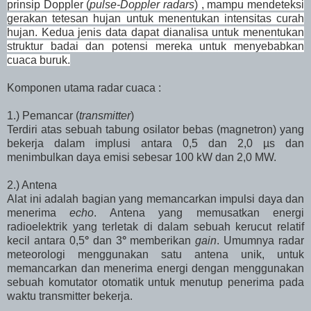
prinsip Doppler (
pulse-Doppler radars
) , mampu mendeteksi
gerakan tetesan hujan untuk menentukan intensitas curah
hujan.
Kedua jenis data dapat dianalisa untuk menentukan
struktur badai dan potensi mereka untuk menyebabkan
cuaca buruk.
Komponen utama radar cuaca :
1.) Pemancar (
transmitter
)
Terdiri atas sebuah tabung osilator bebas (magnetron) yang
bekerja dalam implusi antara 0,5 dan 2,0 µs dan
menimbulkan daya emisi sebesar 100 kW dan 2,0 MW.
2.) Antena
Alat ini adalah bagian yang memancarkan impulsi daya dan
menerima
echo
. Antena yang memusatkan energi
radioelektrik yang terletak di dalam sebuah kerucut relatif
kecil antara 0,5
°
dan 3
°
memberikan
gain
. Umumnya radar
meteorologi menggunakan satu antena unik, untuk
memancarkan dan menerima energi dengan menggunakan
sebuah komutator otomatik untuk menutup penerima pada
waktu transmitter bekerja.