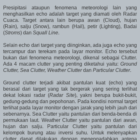
Presipitasi ataupun fenomena meteorologi lain yang
menghasilkan echo adalah target yang diamati oleh Radar
Cuaca. Target antara lain berupa awan (Cloud), hujan
(Rain), salju (Snow), rambun (Hail), petir (Lighting), Badai
(
Stroms
) dan
Squall Line
.
Selain echo dari target yang diinginkan, ada juga echo yang
tercampur dan terekam pada layar monitor. Echo tersebut
bukan dari fenomena meteorologi, dikenal sebagai Clutter.
Ada 4 macam clutter yang penting diketahui yaitu:
Ground
Clutter,
Sea Clutter, Weather Clutter
dan
Particular Clutter
.
Ground clutter terjadi akibat pantulan kuat (echo) yang
berasal dari target yang tak bergerak yang sering terlihat
dekat lokasi radar (
Radar Site
), yakni berupa bukit-bukit,
gedung-gedung dan pepohonan. Pada kondisi normal target
terlihat pada layar monitor dengan jarak yang lebih jauh dari
sebenarnya. Sea Clutter yaitu pantulan dari benda-benda di
permukaan laut. Weather Clutter yaitu pantulan dari awan,
hujan dan salju. Particular Clutter yaitu pantulan dari
kelompok burung atau inversi suhu. Untuk melenyapkan
clutter dapat dilakukan dengan menengadahkan antena