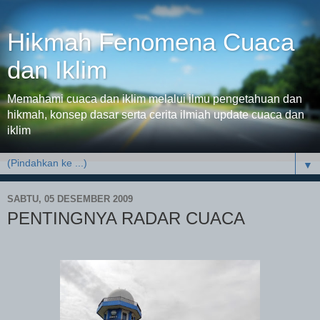
Hikmah Fenomena Cuaca
dan Iklim
Memahami cuaca dan iklim melalui ilmu pengetahuan dan
hikmah, konsep dasar serta cerita ilmiah update cuaca dan
iklim
▼
SABTU, 05 DESEMBER 2009
PENTINGNYA RADAR CUACA