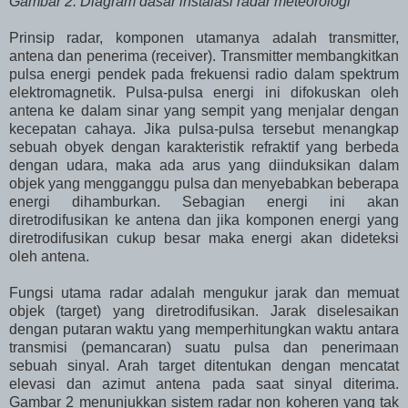
Gambar 2. Diagram dasar instalasi radar meteorologi
Prinsip radar, komponen utamanya adalah transmitter,
antena dan penerima (receiver). Transmitter membangkitkan
pulsa energi pendek pada frekuensi radio dalam spektrum
elektromagnetik. Pulsa-pulsa energi ini difokuskan oleh
antena ke dalam sinar yang sempit yang menjalar dengan
kecepatan cahaya. Jika pulsa-pulsa tersebut menangkap
sebuah obyek dengan karakteristik refraktif yang berbeda
dengan udara, maka ada arus yang diinduksikan dalam
objek yang mengganggu pulsa dan menyebabkan beberapa
energi dihamburkan. Sebagian energi ini akan
diretrodifusikan ke antena dan jika komponen energi yang
diretrodifusikan cukup besar maka energi akan dideteksi
oleh antena.
Fungsi utama radar adalah mengukur jarak dan memuat
objek (target) yang diretrodifusikan. Jarak diselesaikan
dengan putaran waktu yang memperhitungkan waktu antara
transmisi (pemancaran) suatu pulsa dan penerimaan
sebuah sinyal. Arah target ditentukan dengan mencatat
elevasi dan azimut antena pada saat sinyal diterima.
Gambar 2 menunjukkan sistem radar non koheren yang tak